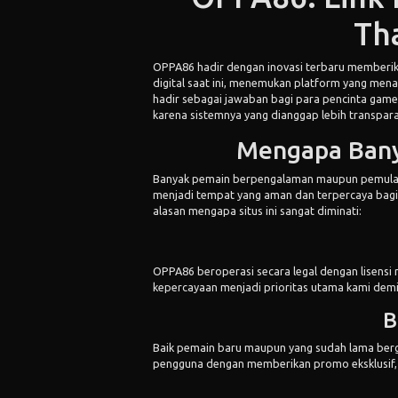
Th
OPPA86
hadir dengan inovasi terbaru memberika
digital saat ini, menemukan platform yang me
hadir sebagai jawaban bagi para pencinta game 
karena sistemnya yang dianggap lebih transpara
Mengapa Bany
Banyak pemain berpengalaman maupun pemula me
menjadi tempat yang aman dan terpercaya bagi s
alasan mengapa situs ini sangat diminati:
OPPA86 beroperasi secara legal dengan lisensi 
kepercayaan menjadi prioritas utama kami dem
B
Baik pemain baru maupun yang sudah lama be
pengguna dengan memberikan promo eksklusif, 