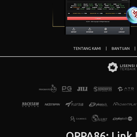
TENTANG KAMI
|
BANTUAN
|
OPPA86: Link L