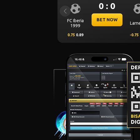
0 : 0
Previous
BET NOW
Kauno
Din
Zalgiris
Zag
-1.25
1.00
1.25