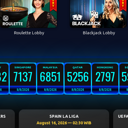
Roulette Lobby
Blackjack Lobby
Y
SINGAPORE
MALAYSIA
QATAR
HONGKONG
S
82
7137
6851
5256
2797
5
26
9/8/2026
8/8/2026
8/8/2026
8/8/2026
9
IERS
SPAIN LA LIGA
August 16, 2026 — 00:30 WIB