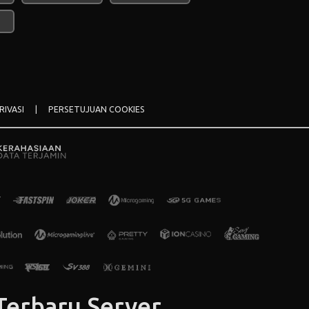
RIVASI
|
PERSETUJUAN COOKIES
 Terbaru Server