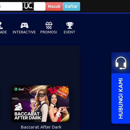
l 100Perak
Selamat Datang Di Oppa86 Agen Betting Online Terbaik Dan
Masuk
Daftar
ADE
INTERACTIVE
PROMOSI
EVENT
Baccarat After Dark