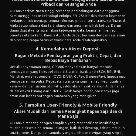
Pribadi dan Keuangan Anda
OPPA86 berkomitmen tinggi terhadap perlindungan data pengguna.
Kami menggunakan teknologi enkripsi SSL 256-bit dan sistem keamanan
berlapis untuk menjaga semua informasi pribadi serta transaksi finansial
Anda tetap rahasia dan terlindungi dari ancaman pihak ketiga. Dalam
dunia digital yang rawan akan kebocoran data, keamanan menjadi
prioritas utama kami. Karena itu, Anda dapat bermain dengan rasa aman
dan tenang tanpa harus khawatir data Anda disalahgunakan.
4. Kemudahan Akses Deposit
Ragam Metode Pembayaran yang Praktis, Cepat, dan
Bebas Biaya Tambahan
Untuk kenyamanan Anda, OPPA86 menyediakan banyak metode
pembayaran yang fleksibel seperti transfer bank lokal (BCA, BRI, BNI,
Mandiri), e-wallet populer (OVO, DANA, GoPay, ShopeePay), hingga opsi
pembayaran via pulsa. Kecepatan transaksi juga menjadi keunggulan
kami — dengan sistem otomatis, saldo akan masuk ke akun Anda hanya
dalam waktu kurang dari 1 detik. Tidak hanya cepat, prosesnya juga
aman dan bebas potongan tambahan yang merugikan.
5. Tampilan User-Friendly & Mobile Friendly
Akses Mudah dari Semua Perangkat Kapan Saja dan di
Mana Saja
OPPA86 dirancang dengan tampilan yang responsif dan intuitif agar
mudah diakses oleh semua kalangan, baik dari desktop, tablet, maupun
smartphone. Dengan antarmuka yang bersih dan navigasi yang simpel,