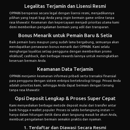
Legalitas Terjamin dan Lisensi Resmi
OPPA86 beroperasi secara legal dengan lisensi resmi, menjadikannya
pilihan yang tepat bagi Anda yang ingin bermain game online tanpa
rasa khawatir. Keamanan dan kepercayaan menjadi prioritas utama kami
demi memberikan pengalaman bermain yang adil dan transparan.
Bonus Menarik untuk Pemain Baru & Setia
Baik pemain baru maupun yang sudah lama bergabung, semuanya akan
mendapatkan penawaran bonus menarik dari
OPPA86
. Kami selalu
menghargai loyalitas setiap pengguna dengan memberikan promo
eksklusif, cashback, dan berbagai rewards lainnya untuk meningkatkan
keseruan bermain Anda.
Keamanan Data Terjamin
OPPA86 menjamin keamanan informasi pribadi serta transaksi finansial
para pengguna dengan sistem enkripsi berteknologi tinggi. Privasi Anda
adalah prioritas kami, sehingga Anda dapat bermain dengan tenang
tanpa rasa khawatir.
Opsi Deposit Lengkap & Proses Super Cepat
Kami menyediakan berbagai metode deposit mulai dari transfer antar
bank hingga e-wallet populer. Proses isi saldo berlangsung instan —
hanya dalam hitungan detik dana akan langsung masuk ke akun Anda,
membuat pengalaman bermain semakin praktis dan nyaman.
1. Terdaftar dan Diawasi Secara Resmi